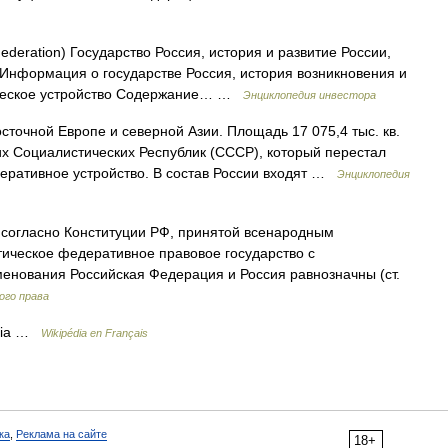
deration) Государство Россия, история и развитие России,
 Информация о государстве Россия, история возникновения и
мическое устройство Содержание… …
Энциклопедия инвестора
сточной Европе и северной Азии. Площадь 17 075,4 тыс. кв.
х Социалистических Республик (СССР), который перестал
еративное устройство. В состав России входят …
Энциклопедия
огласно Конституции РФ, принятой всенародным
атическое федеративное правовое государство с
енования Российская Федерация и Россия равнозначны (ст.
ого права
édia …
Wikipédia en Français
ка
,
Реклама на сайте
18+