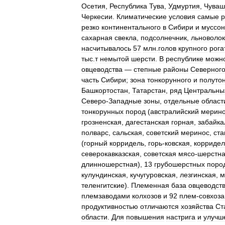
Осетия
,
Республика
Тува
,
Удмуртия
,
Чуваш
Черкесии
.
Климатические
условия
самые
р
резко
континентального
в
Сибири
и
муссон
сахарная
свекла
,
подсолнечник
,
льноволо
насчитывалось
57
млн
.
голов
крупного
рога
тыс
.
т
немытой
шерсти
.
В
республике
можн
овцеводства
—
степные
районы
Северног
часть
Сибири
;
зона
тонкорунного
и
полуто
Башкортостан
,
Татарстан
,
ряд
Центральны
Северо
-
Западные
зоны
,
отдельные
област
тонкорунных
пород
(
австралийский
мерин
грозненская
,
дагестанская
горная
,
забайка
полварс
,
сальская
,
советский
меринос
,
ста
(
горный
корридель
,
горь
-
ковская
,
корридел
северокавказская
,
советская
мясо
-
шерстн
длинношерстная
),
13
грубошерстных
поро
кулундинская
,
кучугуровская
,
лезгинская
,
м
теленгитские
).
Племенная
база
овцеводст
племзаводами
колхозов
и
92
плем
-
совхоз
продуктивностью
отличаются
хозяйства
Ст
области
.
Для
повышения
настрига
и
улучш