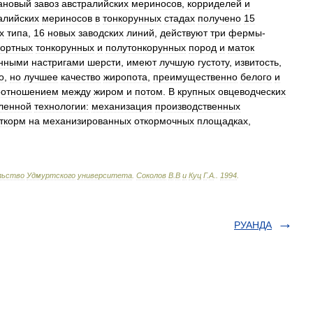
ановый
завоз
австралийских
мериносов
,
корриделей
и
алийских
мериносов
в
тонкорунных
стадах
получено
15
х
типа
,
16
новых
заводских
линий
,
действуют
три
фермы
-
ортных
тонкорунных
и
полутонкорунных
пород
и
маток
нными
настригами
шерсти
,
имеют
лучшую
густоту
,
извитость
,
о
,
но
лучшее
качество
жиропота
,
преимущественно
белого
и
оотношением
между
жиром
и
потом
.
В
крупных
овцеводческих
ленной
технологии:
механизация
производственных
ткорм
на
механизированных
откормочных
площадках
,
льство
Удмуртского
университета
.
Соколов
В
.
В
и
Куц
Г
.
А
.
.
1994
.
РУАНДА