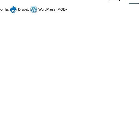
omla,
Drupal,
WordPress, MODx.