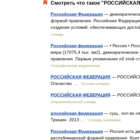
Смотреть что такое "РОССИЙСКАЯ
Российская Федерация
— демократическо
формой правления. Российская Федерация 
создание условий, обеспечивающих дост
словарь
Российская федерация
— • Россия • Рос
мира (17075,4 тыс. км2), демократическо
правления. Первые упоминания об этой ст
Географическая энциклопедия
РОССИЙСКАЯ ФЕДЕРАЦИЯ
— РОССИЙСКА
Отечество …
Русская история
РОССИЙСКАЯ ФЕДЕРАЦИЯ
— РОССИЙСКА
Энциклопедический словарь
российская федерация
— сущ., кол во си
Тришин. 2013 …
Словарь синонимов
Российская Федерация
— Россия есть де
республиканской формой правления. Конст