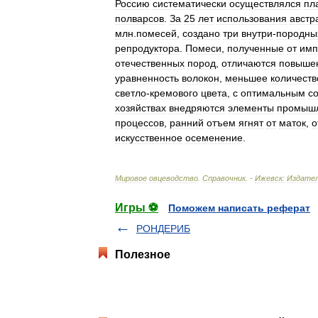
Россию
систематически
осуществлялся
пл
полварсов
.
За
25
лет
использования
австр
млн
.
помесей
,
создано
три
внутри
-
породны
репродуктора
.
Помеси
,
полученные
от
имп
отечественных
пород
,
отличаются
повыше
уравненность
волокон
,
меньшее
количеств
светло
-
кремового
цвета
,
с
оптимальным
с
хозяйствах
внедряются
элементы
промыш
процессов
,
ранний
отъем
ягнят
от
маток
,
о
искусственное
осеменение
.
Мировое
овцеводство
.
Справочник
. -
Ижевск:
Издате
Игры ⚽
Поможем написать реферат
РОНДЕРИБ
Полезное