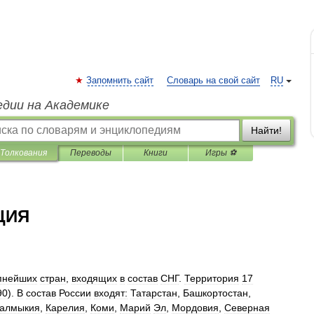
Запомнить сайт
Словарь на свой сайт
RU
едии на Академике
Найти!
Толкования
Переводы
Книги
Игры ⚽
ЦИЯ
пнейших
стран
,
входящих
в
состав
СНГ
.
Территория
17
90
).
В
состав
России
входят:
Татарстан
,
Башкортостан
,
алмыкия
,
Карелия
,
Коми
,
Марий
Эл
,
Мордовия
,
Северная