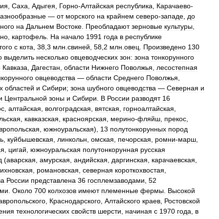
ия
,
Саха
,
Адыгея
,
Горно
-
Алтайская
республика
,
Карачаево
-
азнообразные
—
от
морского
на
крайнем
северо
-
западе
,
до
ного
на
Дальнем
Востоке
.
Преобладают
зерновые
культуры
,
кно
,
картофель
.
На
начало
1991
года
в
республике
того
с
кота
,
38
,
3
млн
.
свиней
,
58
,
2
млн
.
овец
.
Произведено
130
о
выделить
несколько
овцеводческих
зон:
зона
тонкорунного
о
Кавказа
,
Дагестан
,
области
Нижнего
Поволжья
,
лесостепная
нкорунного
овцеводства
—
области
Среднего
Поволжья
,
х
областей
и
Сибири
;
зона
шубного
овцеводства
—
Северная
и
и
Центральной
зоны
и
Сибири
.
В
России
разводят
16
ос
,
алтайская
,
волгоградская
,
вятская
,
горноалтайская
,
льская
,
кавказская
,
красноярская
,
мерино
-
фляйш
,
прекос
,
вропольская
,
южноуральская
),
13
полутонкорунных
пород
ь
,
куйбышевская
,
линкольн
,
омская
,
печорская
,
ромни
-
марш
,
ая
,
цигай
,
южноуральская
полутонкорунная
русская
д
(
аварская
,
амурская
,
андийская
,
даргинская
,
карачаевская
,
ихновская
,
романовская
,
северная
короткохвостая
,
ва
России
представлена
36
госплемзаводами
,
52
ами
.
Около
700
колхозов
имеют
племенные
фермы
.
Высокой
авропольского
,
Краснодарского
,
Алтайского
краев
,
Ростовской
ения
технологических
свойств
шерсти
,
начиная
с
1970
года
,
в